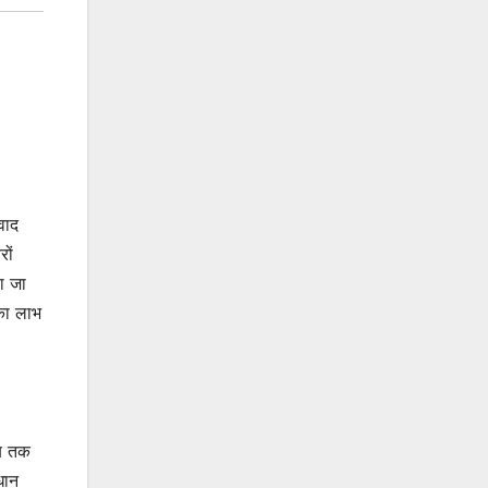
वाद
ों
ा जा
 का लाभ
अब तक
धान