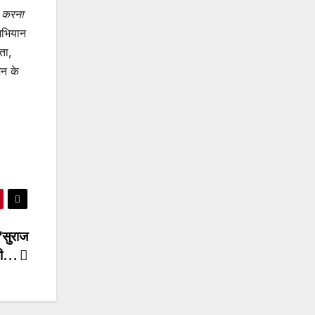
त करना
भियान
ता,
जन के
“सुराज
ैली…