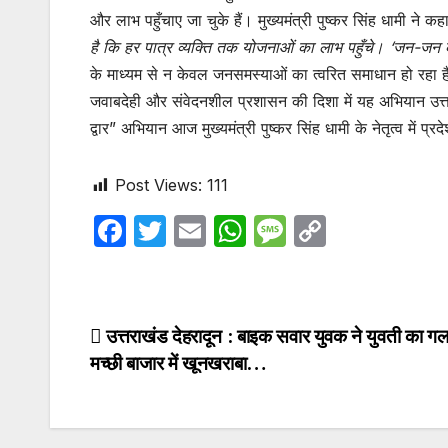
और लाभ पहुँचाए जा चुके हैं। मुख्यमंत्री पुष्कर सिंह धामी ने क
है कि हर पात्र व्यक्ति तक योजनाओं का लाभ पहुँचे। ‘जन-ज
के माध्यम से न केवल जनसमस्याओं का त्वरित समाधान हो रहा है
जवाबदेही और संवेदनशील प्रशासन की दिशा में यह अभियान उ
द्वार” अभियान आज मुख्यमंत्री पुष्कर सिंह धामी के नेतृत्व में
Post Views:
111
F
T
E
W
M
C
a
w
m
h
e
o
c
itt
ail
at
s
p
e
er
s
s
y
Post
उत्तराखंड देहरादून : बाइक सवार युवक ने युवती का गला
b
A
a
Li
मच्छी बाजार में खूनखराबा…
navigation
o
p
g
n
o
p
e
k