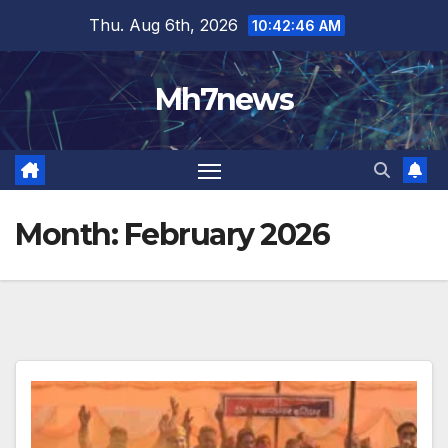
Skip
content
Thu. Aug 6th, 2026
10:42:48 AM
to
content
Mh7news
Month:
February 2026