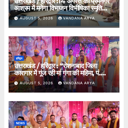
उत्तराखंड / हरिद्वार :14 अगस्त को प्रेमनगर
आश्रम में मनेगा विभाजन विभीषिका स्मृति
दिवस, मुख्यमंत्री पुष्कर सिंह धामी होंगे मुख्य
AUGUST 5, 2026
VANDANA ARYA
अतिथि_देखे विडिओ !!
हरिद्वार
उत्तराखंड / हरिद्वार : “रोशनाबाद जिला
कारागार में गूंज रही मां गंगा की महिमा, पं.
संजय कृष्ण महाराज बोले – गंगा केवल नदी
AUGUST 5, 2026
VANDANA ARYA
नहीं, समस्त सृष्टि की जननी हैं”…
NEWS