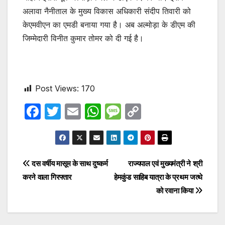
अलावा नैनीताल के मुख्य विकास अधिकारी संदीप तिवारी को
केएमवीएन का एमडी बनाया गया है। अब अल्मोड़ा के डीएम की
जिम्मेदारी विनीत कुमार तोमर को दी गई है।
Post Views:
170
F
T
E
W
M
C
a
w
m
h
e
o
c
itt
ail
at
s
p
e
er
s
s
y
Post
दस वर्षीय मासूम के साथ दुष्कर्म
राज्यपाल एवं मुख्यमंत्री ने श्री
b
A
a
Li
करने वाला गिरफ्तार
हेमकुंड साहिब यात्रा के प्रथम जत्थे
navigation
o
p
g
n
को रवाना किया
o
p
e
k
k