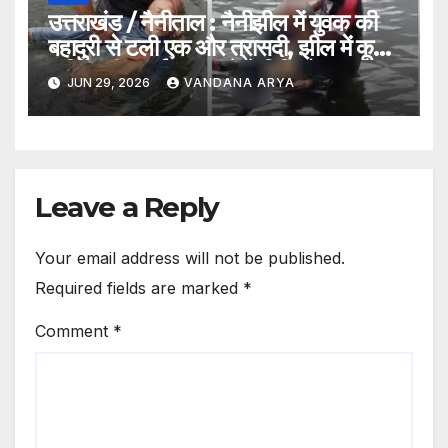
उत्तराखंड / नैनीताल : नैनीझील में युवक की
बहादुरी से टली एक और त्रासदी, झील में कूदे
व्यक्ति की बचाई जान__देखे विडिओ !!
JUN 29, 2026
VANDANA ARYA
Leave a Reply
Your email address will not be published.
Required fields are marked
*
Comment
*