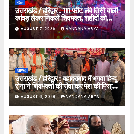
हरिद्वार
उत्तराखंड / हरिद्वार : 111 फीट लंबे तिरंगे वाली
कांवड़ लेकर निकले शिवभक्त, शहीदों को
समर्पित अनूठी आस्था यात्रा_देखे विडिओ !!
AUGUST 7, 2026
VANDANA ARYA
NEWS
उत्तराखंड / हरिद्वार : बहादराबाद में भगवा हिन्दू
सेना ने शिवभक्तों की सेवा कर पेश की मिसाल,
भोलेनाथ के जयकारों से गूंजा वातावरण_देखे
AUGUST 6, 2026
VANDANA ARYA
विडिओ !!