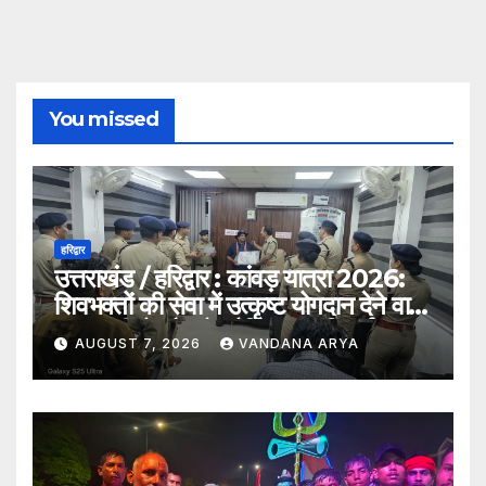
You missed
हरिद्वार
उत्तराखंड / हरिद्वार : कांवड़ यात्रा 2026:
शिवभक्तों की सेवा में उत्कृष्ट योगदान देने वाले
एक एसपीओ और दो ट्रैफिक वालंटियर्स
AUGUST 7, 2026
VANDANA ARYA
सम्मानित, एसपी देहात ने किया सम्मानित_देखे
विडिओ !!