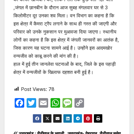
,जंगल में छानबीन के दौरान आज सुबह मंगलवार घर से 3
किलोमीटर दूर उनका शव मिला। वन विभाग का कहना है कि
इस क्षेत्र में कैमरा ट्रैप लगाने के साथ ही गस्त की जाएगी और
परिवार को उनके नुकसान पर मुआवजा दिया जाएगा। स्थानीय
लोगों का कहना है कि इस क्षेत्र में जंगली जानवरों का आतंक है,
जिस कारण यह घटना सामने आई है। उन्होंने इस आदमखोर
वन्यजीव को काबू करने की मांग की है।
हाल में हुई तीन जानलेवा घटनाओं के बाद, जिले के इस पहाड़ी
क्षेत्र में वन्यजीवों के खिलाफ दहशत बनी हुई है।
Post Views:
78
F
T
E
W
M
C
a
w
m
h
e
o
c
itt
ail
at
s
p
e
er
s
s
y
उत्तराखंड : नैनीताल के भवाली
उत्तराखंड- देहरादून, नैनीताल समेत