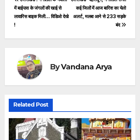
Post
b
A
a
Li
में बाईपास के जंगलों की खाई से
कई जिलों में आज बारिश का येलो
navigation
o
p
g
n
लावारिस बाइक मिली… विडिओ देखे
अलर्ट, मलबा आने से 233 सड़के
o
p
e
k
!
बंद
k
By
Vandana Arya
Related Post