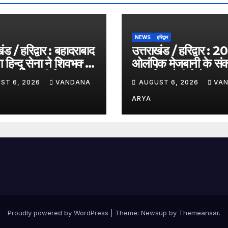
NEWS
हरिद्वार
ंड / हरिद्वार : बहादराबाद
उत्तराखंड / हरिद्वार : 
ा हिन्दू सेना ने शिवभक्तों
ओलंपिक मेजबानी के संक
वा कर पेश की मिसाल,
साथ निकलेगी विशेष कांव
ST 6, 2026
VANDANA
AUGUST 6, 2026
VA
थ के जयकारों से गूंजा
यात्रा, संतों ने दिया ‘वि
रण_देखे विडिओ !!
का आशीर्वाद_देखे विडिओ
ARYA
Proudly powered by WordPress
|
Theme: Newsup by
Themeansar
.