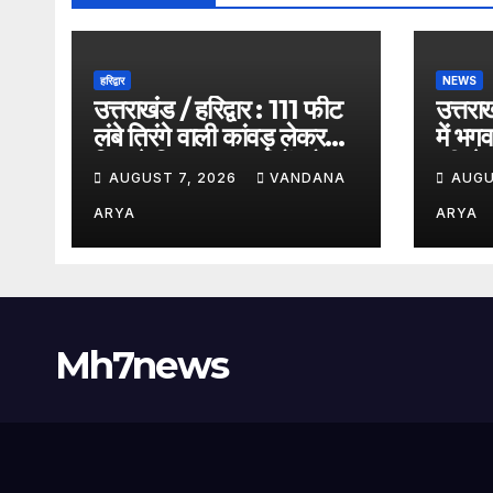
हरिद्वार
NEWS
उत्तराखंड / हरिद्वार : 111 फीट
उत्तराख
लंबे तिरंगे वाली कांवड़ लेकर
में भगव
निकले शिवभक्त, शहीदों को
की से
AUGUST 7, 2026
VANDANA
AUGU
समर्पित अनूठी आस्था
भोलेना
यात्रा_देखे विडिओ !!
वाताव
ARYA
ARYA
Mh7news