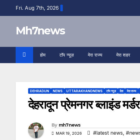
Skip
content
Fri. Aug 7th, 2026
to
content
Mh7news
होम
टॉप न्यूज़
मेरा राज्य
मेरा शहर
DEHRADUN
NEWS
UTTARAKHANDNEWS
टॉप न्यूज़
देश
मेरा राज्य
देहरादून प्रेमनगर ब्लाइंड मर्
By
mh7news
#latest news
,
#new
MAR 19, 2026