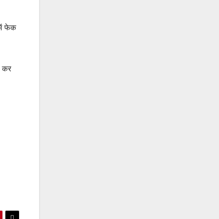
ें फेक
र कर