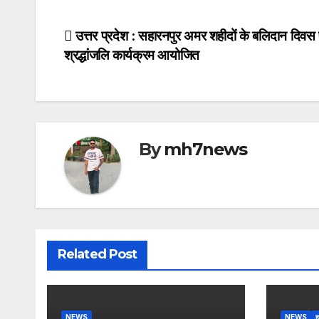
o
e
l
t
s
o
Post
उत्तर प्रदेश : सहारनपुर अमर शहीदों के बलिदान दिवस
k
r
s
s
p
श्रद्धांजलि कार्यक्रम आयोजित
navigation
A
a
y
p
g
L
p
e
i
n
By
mh7news
k
Related Post
NEWS
NEWS
ह