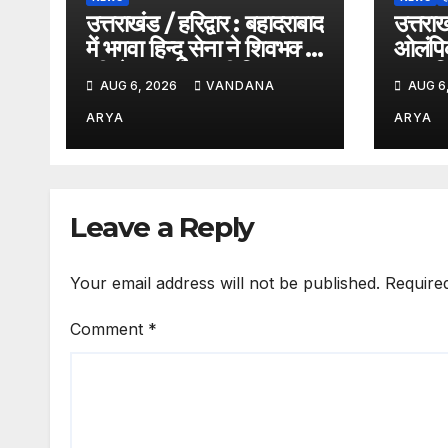
उत्तराखंड / हरिद्वार : बहादराबाद
उत्तरा
में भगवा हिन्दू सेना ने शिवभक्तों
ओलंपिक
की सेवा कर पेश की मिसाल,
साथ नि
AUG 6, 2026
VANDANA
AUG 6
भोलेनाथ के जयकारों से गूंजा
यात्रा,
वातावरण_देखे विडिओ !!
भव’ का
ARYA
ARYA
!!
Leave a Reply
Your email address will not be published.
Require
Comment
*