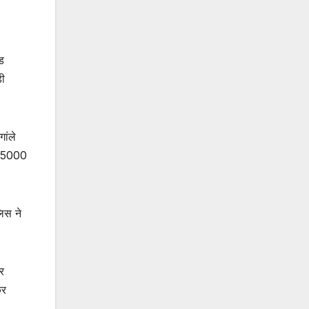
ोड
ड़ी
ांले
ग 5000
िस ने
र
कर