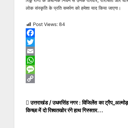
रिंकू राणा के अचानक निधन से उनके परिवार, परिचितों और 
लोक संस्कृति के प्रति समर्पण को हमेशा याद किया जाएगा।
Post Views:
84
F
a
T
c
w
E
e
i
m
W
b
t
a
h
M
o
t
i
a
e
C
o
e
l
t
s
o
Post
उत्तराखंड / उधमसिंह नगर : विजिलेंस का ट्रैप_अल्मोड
k
r
s
s
p
किच्छा में दो रिश्वतखोर रंगे हाथ गिरफ्तार…
navigation
A
a
y
p
g
L