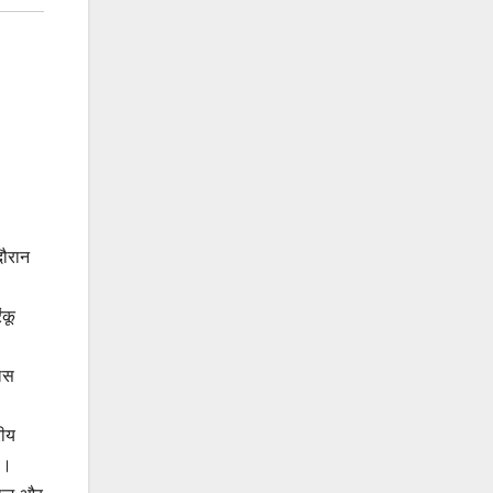
दौरान
ंकू
लिस
रीय
ै।