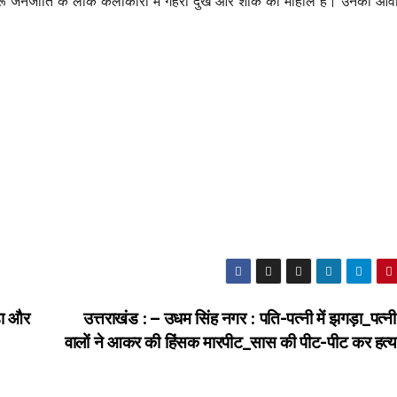
थारू जनजाति के लोक कलाकारों में गहरा दुख और शोक का माहौल है। उनकी आ
़ा और
उत्तराखंड : – उधम सिंह नगर : पति-पत्नी में झगड़ा_पत्नी
वालों ने आकर की हिंसक मारपीट_सास की पीट-पीट कर हत