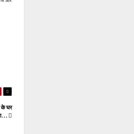
वाज और
 के घर
्या…