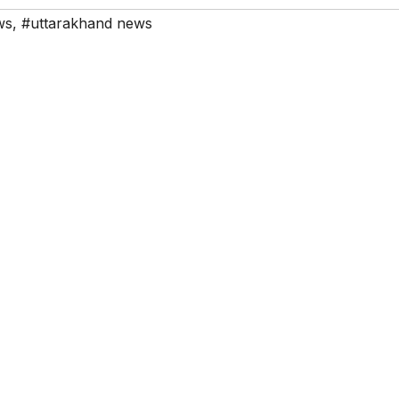
ws
,
#uttarakhand news