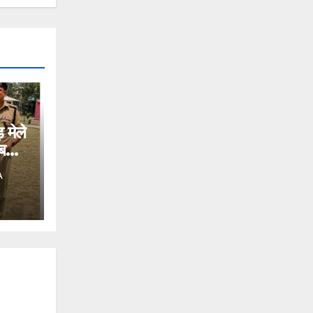
़ मेले
बड़ा
A