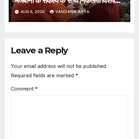
मेजबानी के संकल्प के साथ निकलेगी विशेष
कांवड़ यात्रा, संतों ने दिया ‘विजयी भव’ का
AUG 6, 2026
VANDANA ARYA
आशीर्वाद_देखे विडिओ !!
Leave a Reply
Your email address will not be published.
Required fields are marked
*
Comment
*