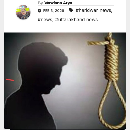
By
Vandana Arya
#haridwar news
,
FEB 3, 2026
#news
,
#uttarakhand news