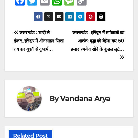
F
T
E
W
M
C
a
w
m
h
e
o
c
itt
ail
at
s
p
e
er
s
s
y
Post
उत्तराखंड : शादी से
उत्तराखंड : हरिद्वार में टप्पेबाजों का
b
A
a
Li
इंकार_हरिद्वार में ऑनलाइन रिश्ता
आतंक: वृद्धा को बेहोश कर 50
navigation
o
p
g
n
तय कर युवती से दुष्कर्म…
हजार रुपये व सोने के कुंडल लूटे…
o
p
e
k
k
By
Vandana Arya
Related Post