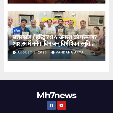
हरिद्वार
उत्तराखंड / हरिद्वार :14 अगस्त को प्रेमनगर
आश्रम में मनेगा विभाजन विभीषिका स्मृति
दिवस, मुख्यमंत्री पुष्कर सिंह धामी होंगे मुख्य
AUGUST 5, 2026
VANDANA ARYA
अतिथि_देखे विडिओ !!
Mh7news