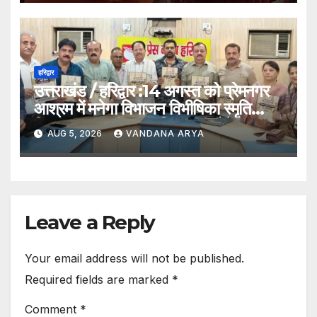
हरिद्वार
उत्तराखंड / हरिद्वार :14 अगस्त को प्रेमनगर
आश्रम में मनेगा विभाजन विभीषिका स्मृति
दिवस, मुख्यमंत्री पुष्कर सिंह धामी होंगे मुख्य
AUG 5, 2026
VANDANA ARYA
अतिथि_देखे विडिओ !!
Leave a Reply
Your email address will not be published.
Required fields are marked
*
Comment
*