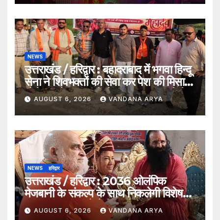
NEWS
उत्तराखंड / हरिद्वार : बहादराबाद में भगवा हिन्दू
सेना ने शिवभक्तों की सेवा कर पेश की मिसाल,
भोलेनाथ के जयकारों से गूंजा वातावरण_देखे
AUGUST 6, 2026
VANDANA ARYA
विडिओ !!
NEWS
हरिद्वार
उत्तराखंड / हरिद्वार : 2036 ओलंपिक
मेजबानी के संकल्प के साथ निकलेगी विशेष
कांवड़ यात्रा, संतों ने दिया ‘विजयी भव’ का
AUGUST 6, 2026
VANDANA ARYA
आशीर्वाद_देखे विडिओ !!