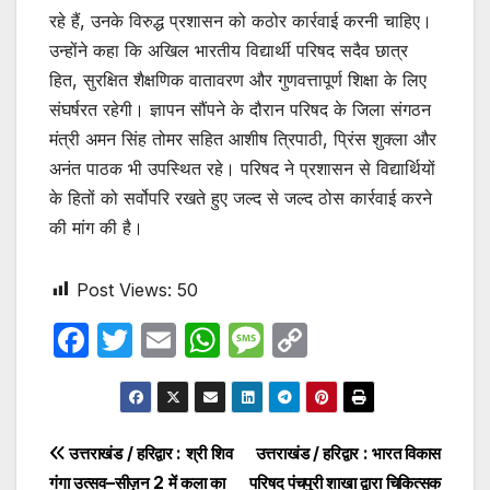
रहे हैं, उनके विरुद्ध प्रशासन को कठोर कार्रवाई करनी चाहिए।
उन्होंने कहा कि अखिल भारतीय विद्यार्थी परिषद सदैव छात्र
हित, सुरक्षित शैक्षणिक वातावरण और गुणवत्तापूर्ण शिक्षा के लिए
संघर्षरत रहेगी। ज्ञापन सौंपने के दौरान परिषद के जिला संगठन
मंत्री अमन सिंह तोमर सहित आशीष त्रिपाठी, प्रिंस शुक्ला और
अनंत पाठक भी उपस्थित रहे। परिषद ने प्रशासन से विद्यार्थियों
के हितों को सर्वोपरि रखते हुए जल्द से जल्द ठोस कार्रवाई करने
की मांग की है।
Post Views:
50
F
T
E
W
M
C
a
w
m
h
e
o
c
itt
ail
at
s
p
e
er
s
s
y
Post
उत्तराखंड / हरिद्वार : श्री शिव
उत्तराखंड / हरिद्वार : भारत विकास
b
A
a
Li
गंगा उत्सव–सीज़न 2 में कला का
परिषद पंचपुरी शाखा द्वारा चिकित्सक