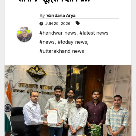
By
Vandana Arya
JUN 29, 2026
#haridwar news
,
#latest news
,
#news
,
#today news
,
#uttarakhand news