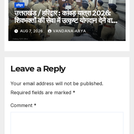
हरिद्वार
उत्तराखंड / हरिद्वार : कांवड़ यात्रा 2026:
शिवभक्तों की सेवा में उत्कृष्ट योगदान देने वाले
एक एसपीओ और दो ट्रैफिक वालंटियर्स
AUG 7, 2026
VANDANA ARYA
सम्मानित, एसपी देहात ने किया सम्मानित_देखे
विडिओ !!
Leave a Reply
Your email address will not be published.
Required fields are marked
*
Comment
*