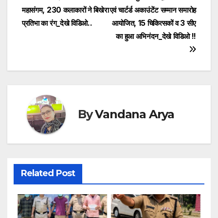
navigation
o
p
g
n
महासंगम, 230 कलाकारों ने बिखेरा
एवं चार्टर्ड अकाउंटेंट सम्मान समारोह
o
p
e
k
प्रतिभा का रंग_देखे विडिओ..
आयोजित, 15 चिकित्सकों व 3 सीए
का हुआ अभिनंदन_देखे विडिओ !!
k
By
Vandana Arya
Related Post