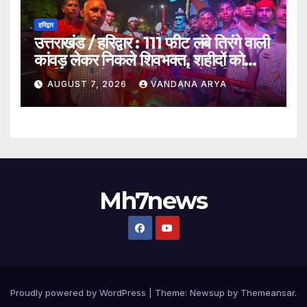
हरिद्वार
उत्तराखंड / हरिद्वार : 111 फीट लंबे तिरंगे वाली
कांवड़ लेकर निकले शिवभक्त, शहीदों को
समर्पित अनूठी आस्था यात्रा_देखे विडिओ !!
AUGUST 7, 2026
VANDANA ARYA
Mh7news
Proudly powered by WordPress
|
Theme: Newsup by
Themeansar
.