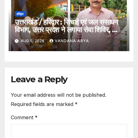
हरिद्वार
उत्तराखंड / हरिद्वार : सिंचाई एवं जल संसाधन
विभाग, उत्तर प्रदेश ने लगाया सेवा शिविर, ओम
पुल पर कांवड़ियों के लिए भोजन, जलपान और
AUG 5, 2026
VANDANA ARYA
चिकित्सा की विशेष व्यवस्था_ देखे विडिओ !!
Leave a Reply
Your email address will not be published.
Required fields are marked
*
Comment
*