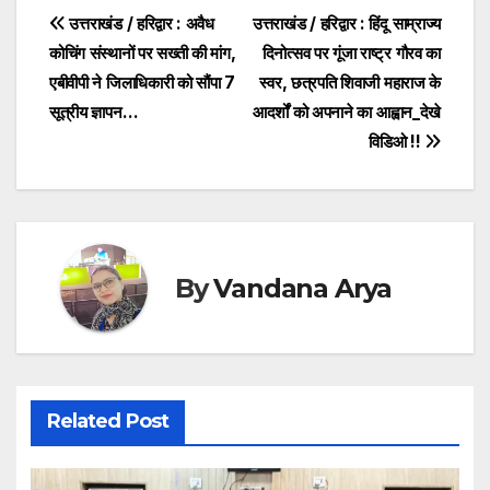
e
er
s
s
y
Post
उत्तराखंड / हरिद्वार : अवैध
उत्तराखंड / हरिद्वार : हिंदू साम्राज्य
b
A
a
Li
कोचिंग संस्थानों पर सख्ती की मांग,
दिनोत्सव पर गूंजा राष्ट्र गौरव का
navigation
o
p
g
n
एबीवीपी ने जिलाधिकारी को सौंपा 7
स्वर, छत्रपति शिवाजी महाराज के
o
p
e
k
सूत्रीय ज्ञापन…
आदर्शों को अपनाने का आह्वान_देखे
विडिओ !!
k
By
Vandana Arya
Related Post