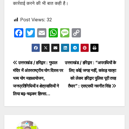
कार्रवाई करने की भी बात कही है।
Post Views:
32
F
T
E
W
M
C
a
w
m
h
e
o
c
itt
ail
at
s
p
e
er
s
s
y
Post
उत्तराखंड / हरिद्वार : गुघाल
उत्तराखंड / हरिद्वार : “अपराधियों के
b
A
a
Li
मंदिर में अंतरराष्ट्रीय योग दिवस पर
लिए कोई जगह नहीं, कांवड़ यात्रा
navigation
o
p
g
n
भव्य योग महाआयोजन,
को लेकर हरिद्वार पुलिस पूरी तरह
o
p
e
k
जनप्रतिनिधियों व क्षेत्रवासियों ने
तैयार” : एसएसपी नवनीत सिंह
लिया बढ़-चढ़कर हिस्सा…
k