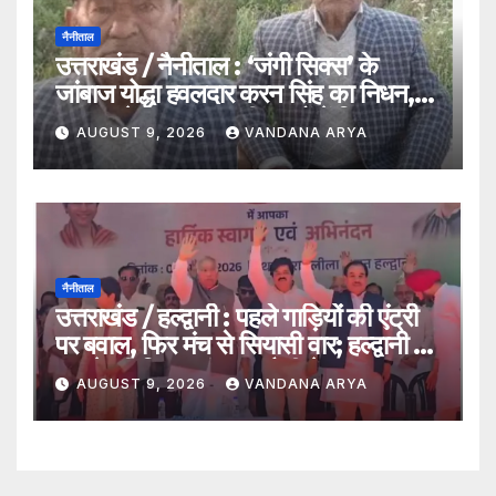
नैनीताल
उत्तराखंड / नैनीताल : ‘जंगी सिक्स’ के
जांबाज योद्धा हवलदार करन सिंह का निधन,
1962 से 1971 तक तीन युद्धों में निभाया
AUGUST 9, 2026
VANDANA ARYA
मातृभूमि की रक्षा का फर्ज…
नैनीताल
उत्तराखंड / हल्द्वानी : पहले गाड़ियों की एंट्री
पर बवाल, फिर मंच से सियासी वार; हल्द्वानी में
खड़गे की विजय शंखनाद रैली ने गरमाया
AUGUST 9, 2026
VANDANA ARYA
माहौल…