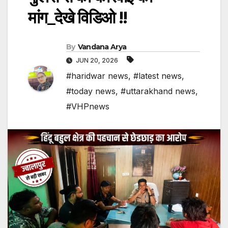
मांग_देखे विडिओ !!
By
Vandana Arya
JUN 20, 2026
#haridwar news
,
#latest news
,
#today news
,
#uttarakhand news
,
#VHPnews