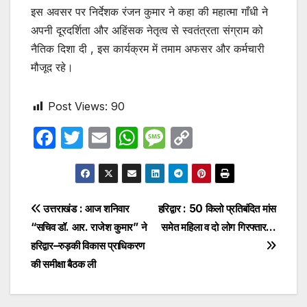
इस अवसर पर निर्देशक रंजन कुमार ने कहा की महात्मा गाँधी ने
अपनी दूरदर्शिता और अहिंसक नेतृत्व से स्वतंत्रता संग्राम को
नैतिक दिशा दी , इस कार्यक्रम में तमाम अफसर और कर्मचारी
मौजूद रहे।
Post Views:
90
F
T
E
W
M
C
a
w
m
h
e
o
c
itt
ail
at
s
p
e
er
s
s
y
Post
उत्तराखंड : आज शनिवार
हरिद्वार : 50 किलो प्रतिबंदित मांस
b
A
a
Li
“सचिव डॉ. आर. राजेश कुमार” ने
समेत महिला व दो लोग गिरफ्तार…
navigation
o
p
g
n
हरिद्वार–रुड़की विकास प्राधिकरण
o
p
e
k
की समीक्षा बैठक ली
k