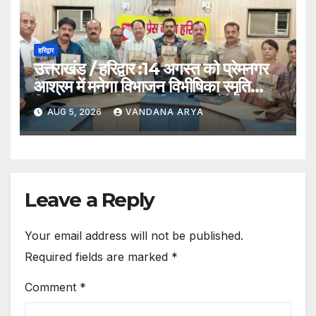
हरिद्वार
उत्तराखंड / हरिद्वार :14 अगस्त को प्रेमनगर
आश्रम में मनेगा विभाजन विभीषिका स्मृति
दिवस, मुख्यमंत्री पुष्कर सिंह धामी होंगे मुख्य
AUG 5, 2026
VANDANA ARYA
अतिथि_देखे विडिओ !!
Leave a Reply
Your email address will not be published.
Required fields are marked
*
Comment
*