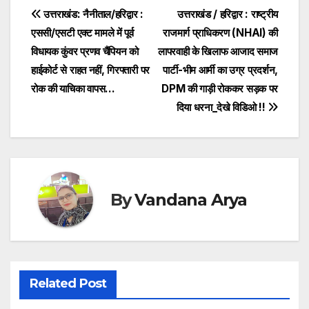
e
er
s
s
y
Post
उत्तराखंड: नैनीताल/हरिद्वार :
उत्तराखंड / हरिद्वार : राष्ट्रीय
b
A
a
Li
एससी/एसटी एक्ट मामले में पूर्व
राजमार्ग प्राधिकरण (NHAI) की
navigation
o
p
g
n
विधायक कुंवर प्रणव चैंपियन को
लापरवाही के खिलाफ आजाद समाज
o
p
e
k
हाईकोर्ट से राहत नहीं, गिरफ्तारी पर
पार्टी-भीम आर्मी का उग्र प्रदर्शन,
रोक की याचिका वापस…
DPM की गाड़ी रोककर सड़क पर
k
दिया धरना_देखे विडिओ !!
By
Vandana Arya
Related Post