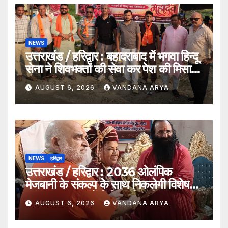
NEWS
उत्तराखंड / हरिद्वार : बहादराबाद में भगवा हिन्दू
सेना ने शिवभक्तों की सेवा कर पेश की मिसाल,
भोलेनाथ के जयकारों से गूंजा वातावरण_देखे
AUGUST 6, 2026
VANDANA ARYA
विडिओ !!
NEWS
हरिद्वार
उत्तराखंड / हरिद्वार : 2036 ओलंपिक
मेजबानी के संकल्प के साथ निकलेगी विशेष
कांवड़ यात्रा, संतों ने दिया ‘विजयी भव’ का
AUGUST 6, 2026
VANDANA ARYA
आशीर्वाद_देखे विडिओ !!