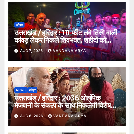
हरिद्वार
उत्तराखंड / हरिद्वार : 111 फीट लंबे तिरंगे वाली
कांवड़ लेकर निकले शिवभक्त, शहीदों को
समर्पित अनूठी आस्था यात्रा_देखे विडिओ !!
AUG 7, 2026
VANDANA ARYA
NEWS
हरिद्वार
उत्तराखंड / हरिद्वार : 2036 ओलंपिक
मेजबानी के संकल्प के साथ निकलेगी विशेष
कांवड़ यात्रा, संतों ने दिया ‘विजयी भव’ का
AUG 6, 2026
VANDANA ARYA
आशीर्वाद_देखे विडिओ !!