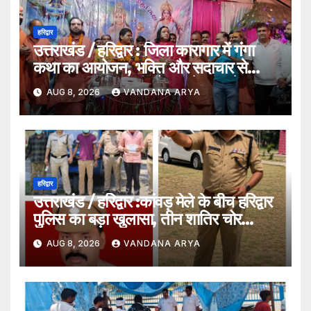
हरिद्वार
उत्तराखंड / हरिद्वार : जिला कारागार में गंगा
कथा का आयोजन, भक्ति और सदाचार से
सकारात्मक जीवन की ओर बढ़ने का संदेश…
AUG 8, 2026
VANDANA ARYA
हरिद्वार
उत्तराखंड / हरिद्वार :कांवड़ मेले के बीच हरिद्वार
पुलिस का बड़ा खुलासा, तीन शातिर चोर
गिरफ्तार…
AUG 8, 2026
VANDANA ARYA