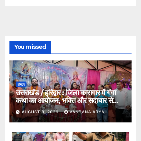
You missed
हरिद्वार
उत्तराखंड / हरिद्वार : जिला कारागार में गंगा
कथा का आयोजन, भक्ति और सदाचार से
सकारात्मक जीवन की ओर बढ़ने का संदेश…
AUGUST 8, 2026
VANDANA ARYA