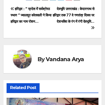
e
er
s
s
y
Post
हरिद्वार : ” प्रदेश में सर्वश्रेस्ठ
देवभूमि उत्तराखंड : केदारनाथ से
b
A
a
Li
स्थान ” ज्वालापुर कोतवाली ने किया
हरिद्वार तक 77 वे गणतंत्र दिवस पर
navigation
o
p
g
n
हरिद्वार का नाम रोशन…
देशभक्ति के रंग में रंगी देवभूमि…
o
p
e
k
k
By
Vandana Arya
Related Post