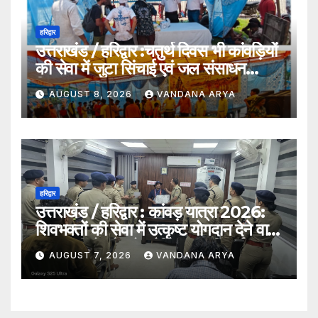
हरिद्वार
उत्तराखंड / हरिद्वार :चतुर्थ दिवस भी कांवड़ियों
की सेवा में जुटा सिंचाई एवं जल संसाधन
विभाग…
AUGUST 8, 2026
VANDANA ARYA
हरिद्वार
उत्तराखंड / हरिद्वार : कांवड़ यात्रा 2026:
शिवभक्तों की सेवा में उत्कृष्ट योगदान देने वाले
एक एसपीओ और दो ट्रैफिक वालंटियर्स
AUGUST 7, 2026
VANDANA ARYA
सम्मानित, एसपी देहात ने किया सम्मानित_देखे
विडिओ !!