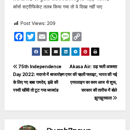
कोर्स सट्रीफिकेट तलब किया गया तो वे दिखा नहीं पाए
Post Views:
209
F
T
E
W
M
C
a
w
m
h
e
o
c
itt
ail
at
s
p
e
er
s
s
y
Post
75th Independence
Akasa Air: उड़ चली अकासा
b
A
a
Li
Day 2022: मदरसे में ध्वजारोहण
एयर की पहली फ्लाइट, भारत की नई
navigation
o
p
g
n
के लिए गए बाबा रामदेव, झंडे की
एयरलाइन का काम आज से शुरू,
o
p
e
k
रस्सी खींची तो टूट गया ध्वजदंड
सरकार की तारीफ में बोले
झुनझुनवाला
k