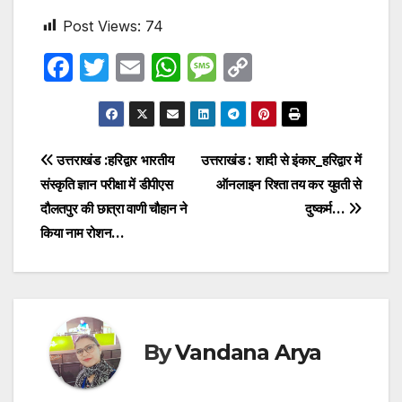
Post Views:
74
F
T
E
W
M
C
a
w
m
h
e
o
c
itt
ail
at
s
p
e
er
s
s
y
Post
उत्तराखंड :हरिद्वार भारतीय
उत्तराखंड : शादी से इंकार_हरिद्वार में
b
A
a
Li
संस्कृति ज्ञान परीक्षा में डीपीएस
ऑनलाइन रिश्ता तय कर युवती से
navigation
o
p
g
n
दौलतपुर की छात्रा वाणी चौहान ने
दुष्कर्म…
o
p
e
k
किया नाम रोशन…
k
By
Vandana Arya