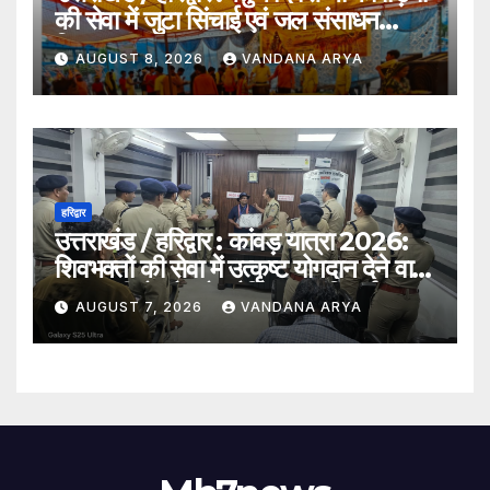
की सेवा में जुटा सिंचाई एवं जल संसाधन
विभाग…
AUGUST 8, 2026
VANDANA ARYA
हरिद्वार
उत्तराखंड / हरिद्वार : कांवड़ यात्रा 2026:
शिवभक्तों की सेवा में उत्कृष्ट योगदान देने वाले
एक एसपीओ और दो ट्रैफिक वालंटियर्स
AUGUST 7, 2026
VANDANA ARYA
सम्मानित, एसपी देहात ने किया सम्मानित_देखे
विडिओ !!