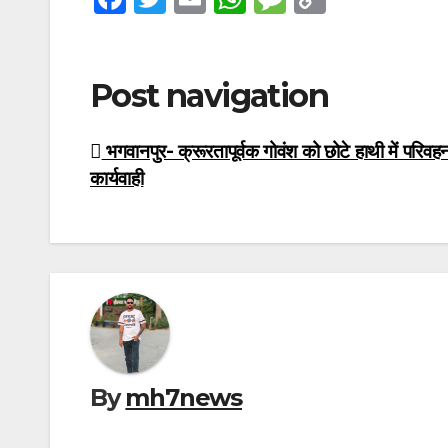
a
w
m
h
e
o
c
itt
ail
at
s
p
e
er
s
s
y
Post navigation
b
A
a
Li
o
p
g
n
भगवानपुर- क्रूरतापूर्वक गोवंश को छोटे हाथी में परिवहन
कार्यवाही
o
p
e
k
k
By
mh7news