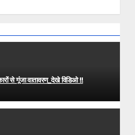
कारों से गूंजा वातावरण_देखे विडिओ !!