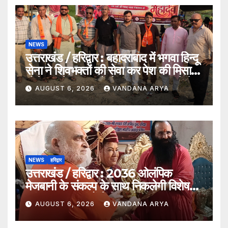
NEWS
उत्तराखंड / हरिद्वार : बहादराबाद में भगवा हिन्दू
सेना ने शिवभक्तों की सेवा कर पेश की मिसाल,
भोलेनाथ के जयकारों से गूंजा वातावरण_देखे
AUGUST 6, 2026
VANDANA ARYA
विडिओ !!
NEWS
हरिद्वार
उत्तराखंड / हरिद्वार : 2036 ओलंपिक
मेजबानी के संकल्प के साथ निकलेगी विशेष
कांवड़ यात्रा, संतों ने दिया ‘विजयी भव’ का
AUGUST 6, 2026
VANDANA ARYA
आशीर्वाद_देखे विडिओ !!