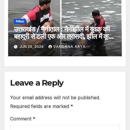
नैनीताल
उत्तराखंड / नैनीताल : नैनीझील में युवक की
बहादुरी से टली एक और त्रासदी, झील में कूदे
व्यक्ति की बचाई जान__देखे विडिओ !!
JUN 29, 2026
VANDANA ARYA
Leave a Reply
Your email address will not be published.
Required fields are marked
*
Comment
*