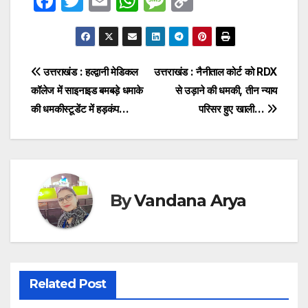
F
T
E
W
M
C
a
w
m
h
e
o
c
itt
ail
at
s
p
e
er
s
s
y
Post
उत्तराखंड : हल्द्वानी मेडिकल
उत्तराखंड : नैनीताल कोर्ट को RDX
b
A
a
Li
कॉलेज में साइनाइड बमबड़े धमाके
से उड़ाने की धमकी, तीन न्याय
navigation
o
p
g
n
की धमकीस्टूडेंट में हड़कंप…
परिसर हुए खाली…
o
p
e
k
k
By
Vandana Arya
Related Post