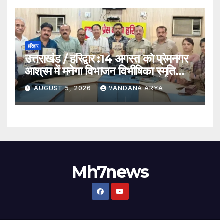
हरिद्वार
उत्तराखंड / हरिद्वार :14 अगस्त को प्रेमनगर
आश्रम में मनेगा विभाजन विभीषिका स्मृति
दिवस, मुख्यमंत्री पुष्कर सिंह धामी होंगे मुख्य
AUGUST 5, 2026
VANDANA ARYA
अतिथि_देखे विडिओ !!
Mh7news