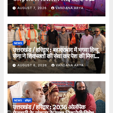
समर्पित अनूठी आस्था यात्रा_देखे विडिओ !!
AUGUST 7, 2026
VANDANA ARYA
NEWS
उत्तराखंड / हरिद्वार : बहादराबाद में भगवा हिन्दू
सेना ने शिवभक्तों की सेवा कर पेश की मिसाल,
भोलेनाथ के जयकारों से गूंजा वातावरण_देखे
AUGUST 6, 2026
VANDANA ARYA
विडिओ !!
NEWS
हरिद्वार
उत्तराखंड / हरिद्वार : 2036 ओलंपिक