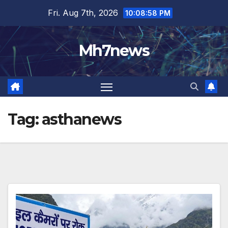
Skip
content
Fri. Aug 7th, 2026
10:08:58 PM
to
content
Mh7news
Tag:
asthanews