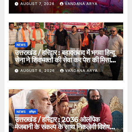
समर्पित अनूठी आस्था यात्रा_देखे विडिओ !!
AUGUST 7, 2026
VANDANA ARYA
NEWS
उत्तराखंड / हरिद्वार : बहादराबाद में भगवा हिन्दू
सेना ने शिवभक्तों की सेवा कर पेश की मिसाल,
भोलेनाथ के जयकारों से गूंजा वातावरण_देखे
AUGUST 6, 2026
VANDANA ARYA
विडिओ !!
NEWS
हरिद्वार
उत्तराखंड / हरिद्वार : 2036 ओलंपिक
मेजबानी के संकल्प के साथ निकलेगी विशेष