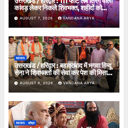
उत्तराखंड / हरिद्वार : 111 फीट लंबे तिरंगे वाली
कांवड़ लेकर निकले शिवभक्त, शहीदों को
समर्पित अनूठी आस्था यात्रा_देखे विडिओ !!
AUGUST 7, 2026
VANDANA ARYA
NEWS
उत्तराखंड / हरिद्वार : बहादराबाद में भगवा हिन्दू
सेना ने शिवभक्तों की सेवा कर पेश की मिसाल,
भोलेनाथ के जयकारों से गूंजा वातावरण_देखे
AUGUST 6, 2026
VANDANA ARYA
विडिओ !!
NEWS
हरिद्वार