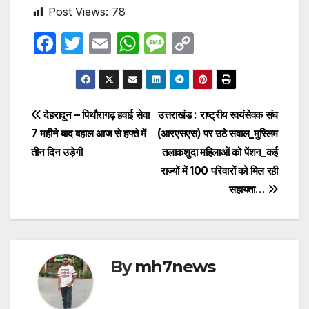
Post Views:
78
F
T
E
W
M
C
a
w
m
h
e
o
c
itt
ail
at
s
p
e
er
s
s
y
Post
देहरादून – पिथौरागढ़ हवाई सेवा
उत्तराखंड : राष्ट्रीय स्वयंसेवक संघ
b
A
a
Li
7 महीने बाद बहाल आज से हफ्ते में
(आरएसएस) पर उठे सवाल_मुस्लिम
navigation
o
p
g
n
तीन दिन उड़ेगी
तलाकशुदा महिलाओं को पेंशन_कई
o
p
e
k
राज्यों में 100 परिवारों को मिल रही
सहायता…
k
By
mh7news