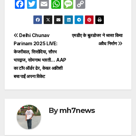
F
T
E
W
M
C
a
w
m
h
e
o
c
itt
ail
at
s
p
e
er
s
s
y
Post
Delhi Chunav
एमडीए के बुलडोजर ने ध्वस्त किया
b
A
a
Li
Parinam 2025 LIVE:
अवैध निर्माण
navigation
o
p
g
n
केजरीवाल, सिसोदिया, सौरभ
o
p
e
k
भारद्वाज, सोमनाथ भारती… AAP
का टॉप ऑर्डर ढेर, केवल आतिशी
k
बचा पाईं अपना विकेट
By
mh7news