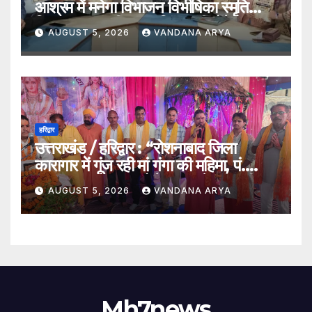
आश्रम में मनेगा विभाजन विभीषिका स्मृति
दिवस, मुख्यमंत्री पुष्कर सिंह धामी होंगे मुख्य
AUGUST 5, 2026
VANDANA ARYA
अतिथि_देखे विडिओ !!
हरिद्वार
उत्तराखंड / हरिद्वार : “रोशनाबाद जिला
कारागार में गूंज रही मां गंगा की महिमा, पं.
संजय कृष्ण महाराज बोले – गंगा केवल नदी
AUGUST 5, 2026
VANDANA ARYA
नहीं, समस्त सृष्टि की जननी हैं”…
Mh7news