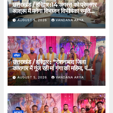
उत्तराखंड / हरिद्वार :14 अगस्त को प्रेमनगर
आश्रम में मनेगा विभाजन विभीषिका स्मृति
दिवस, मुख्यमंत्री पुष्कर सिंह धामी होंगे मुख्य
AUGUST 5, 2026
VANDANA ARYA
अतिथि_देखे विडिओ !!
हरिद्वार
उत्तराखंड / हरिद्वार : “रोशनाबाद जिला
कारागार में गूंज रही मां गंगा की महिमा, पं.
संजय कृष्ण महाराज बोले – गंगा केवल नदी
AUGUST 5, 2026
VANDANA ARYA
नहीं, समस्त सृष्टि की जननी हैं”…
NEWS