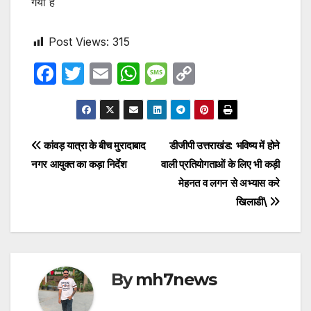
गयी है
Post Views:
315
F
T
E
W
M
C
a
w
m
h
e
o
c
itt
ail
at
s
p
e
er
s
s
y
Post
कांवड़ यात्रा के बीच मुरादाबाद
डीजीपी उत्तराखंड: भविष्य में होने
b
A
a
Li
नगर आयुक्त का कड़ा निर्देश
वाली प्रतियोगताओं के लिए भी कड़ी
navigation
o
p
g
n
मेहनत व लगन से अभ्यास करे
o
p
e
k
खिलाडी\
k
By
mh7news