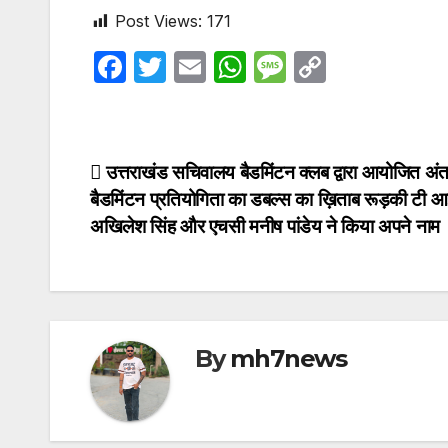
Post Views:
171
F
T
E
W
M
C
a
w
m
h
e
o
c
itt
ail
at
s
p
e
er
s
s
y
Post
उत्तराखंड सचिवालय बैडमिंटन क्लब द्वारा आयोजित अंतर
b
A
a
Li
बैडमिंटन प्रतियोगिता का डबल्स का ख़िताब रूड़की टी 
navigation
o
p
g
n
अखिलेश सिंह और एचसी मनीष पांडेय ने किया अपने नाम
o
p
e
k
k
By
mh7news