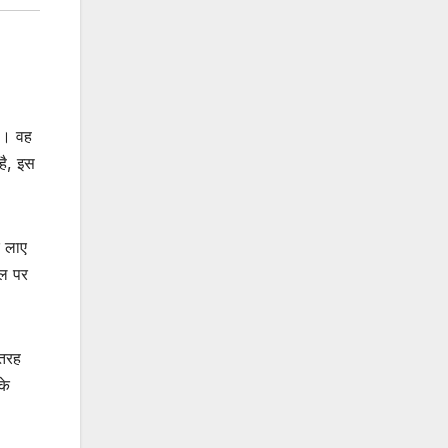
है। वह
 है, इस
े लाए
ाल पर
 तरह
के