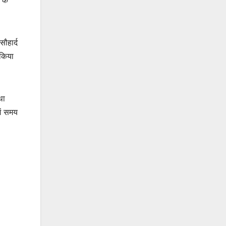
ौहार्द
 किया
था
ें समय