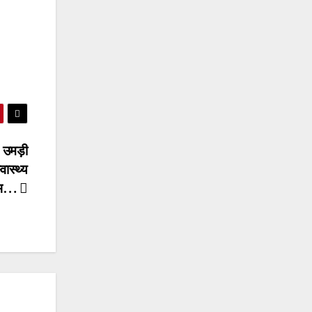
ं उमड़ी
वास्थ्य
ाभ…