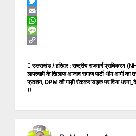
F
a
T
c
w
E
e
i
m
W
b
t
a
h
M
o
t
i
a
e
C
o
e
l
t
s
o
Post
उत्तराखंड / हरिद्वार : राष्ट्रीय राजमार्ग प्राधिकरण (
k
r
s
s
p
लापरवाही के खिलाफ आजाद समाज पार्टी-भीम आर्मी का उग
navigation
A
a
y
प्रदर्शन, DPM की गाड़ी रोककर सड़क पर दिया धरना_द
p
g
L
!!
p
e
i
n
k