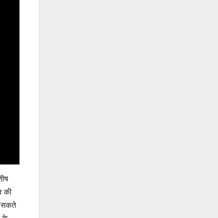
शीष
ज की
र सकते
 के