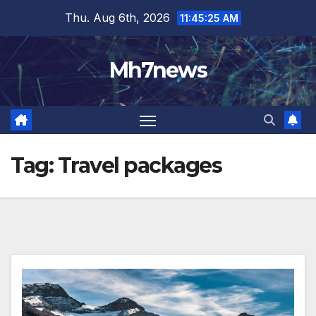
Skip
content
Thu. Aug 6th, 2026
11:45:26 AM
to
content
Mh7news
Tag:
Travel packages