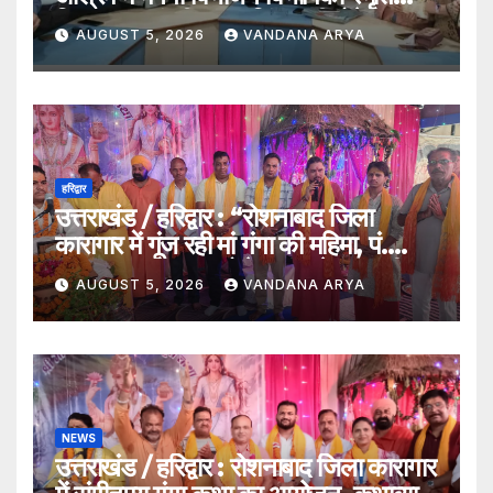
दिवस, मुख्यमंत्री पुष्कर सिंह धामी होंगे मुख्य
AUGUST 5, 2026
VANDANA ARYA
अतिथि_देखे विडिओ !!
हरिद्वार
उत्तराखंड / हरिद्वार : “रोशनाबाद जिला
कारागार में गूंज रही मां गंगा की महिमा, पं.
संजय कृष्ण महाराज बोले – गंगा केवल नदी
AUGUST 5, 2026
VANDANA ARYA
नहीं, समस्त सृष्टि की जननी हैं”…
NEWS
उत्तराखंड / हरिद्वार : रोशनाबाद जिला कारागार