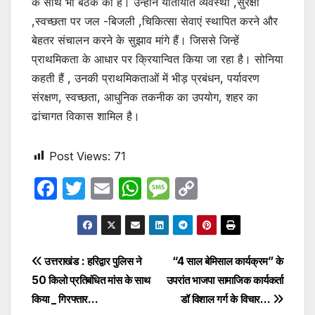
के साथ भी बैठक की है। उन्होंने यातायात व्यवस्था ,सुरक्षा
,स्वच्छता पर जल -बिजली ,चिकित्सा सेवाएं स्थापित करने और
बेहतर संचालन करने के सुझाव मांगे हैं। जिससे जिन्हें
प्राथमिकता के आधार पर क्रियान्वित किया जा रहा है। सोनिया
कहती हैं , उनकी प्राथमिकताओं में भीड़ प्रबंधन, पर्यावरण
संरक्षण, स्वच्छता, आधुनिक तकनीक का उपयोग, शहर का
ढांचागत विकास शामिल है।
Post Views:
71
F
T
E
W
M
C
a
w
m
h
e
o
c
itt
ail
at
s
p
e
er
s
s
y
Post
उत्तराखंड : हरिद्वार पुलिस ने
“4 साल बेमिसाल कार्यक्रम” के
b
A
a
Li
50 किलो प्रतिबंधित मांस के साथ
उपरांत भाजपा सामाजिक कार्यकर्ता
navigation
o
p
g
n
किया _ गिरफ्तार…
डॉ विशाल गर्ग के विचार…