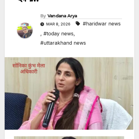
By
Vandana Arya
#haridwar news
MAR 8, 2026
,
#today news
,
#uttarakhand news