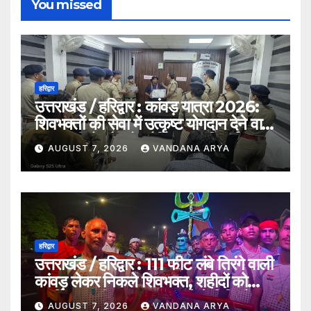
You missed
हरिद्वार
उत्तराखंड / हरिद्वार : कांवड़ यात्रा 2026:
शिवभक्तों की सेवा में उत्कृष्ट योगदान देने वाले
एक एसपीओ और दो ट्रैफिक वालंटियर्स
AUGUST 7, 2026
VANDANA ARYA
सम्मानित, एसपी देहात ने किया सम्मानित_देखे
विडिओ !!
हरिद्वार
उत्तराखंड / हरिद्वार : 111 फीट लंबे तिरंगे वाली
कांवड़ लेकर निकले शिवभक्त, शहीदों को
समर्पित अनूठी आस्था यात्रा_देखे विडिओ !!
AUGUST 7, 2026
VANDANA ARYA