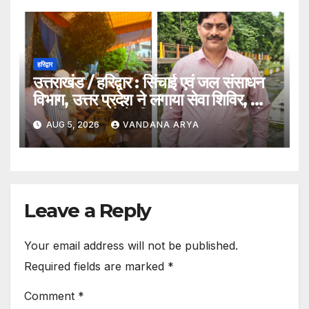
हरिद्वार
उत्तराखंड / हरिद्वार : सिंचाई एवं जल संसाधन
विभाग, उत्तर प्रदेश ने लगाया सेवा शिविर, ओम
पुल पर कांवड़ियों के लिए भोजन, जलपान और
AUG 5, 2026
VANDANA ARYA
चिकित्सा की विशेष व्यवस्था_ देखे विडिओ !!
Leave a Reply
Your email address will not be published.
Required fields are marked
*
Comment
*