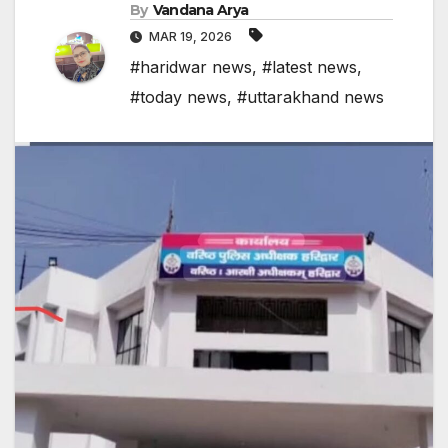
By
Vandana Arya
MAR 19, 2026
#haridwar news
,
#latest news
,
#today news
,
#uttarakhand news