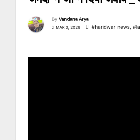
By
Vandana Arya
#haridwar news
,
#l
MAR 3, 2026