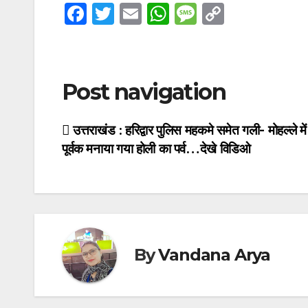
F
T
E
W
M
C
a
w
m
h
e
o
c
itt
ail
at
s
p
e
er
s
s
y
Post navigation
b
A
a
Li
o
p
g
n
उत्तराखंड : हरिद्वार पुलिस महकमे समेत गली- मोहल्ले में 
o
p
e
k
पूर्वक मनाया गया होली का पर्व…देखे विडिओ
k
By
Vandana Arya