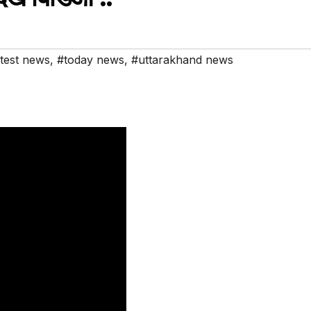
atest news
,
#today news
,
#uttarakhand news