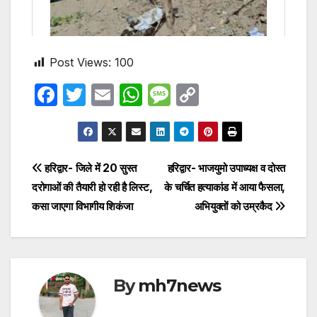
Post Views:
100
F
T
E
W
M
C
a
w
m
h
e
o
c
itt
ail
at
s
p
e
er
s
s
y
Post
हरिद्वार- जिले में 20 सुस्त
हरिद्वार- भाजयुमो उपाध्यक्ष व दोस्त
b
A
a
Li
दरोगाओं की तैयारी हो रही है लिस्ट,
के चर्चित हत्याकांड में आया फैसला,
navigation
o
p
g
n
कसा जाएगा विभागीय शिकंजा
अभियुक्तों को उम्रकैद
o
p
e
k
k
By
mh7news