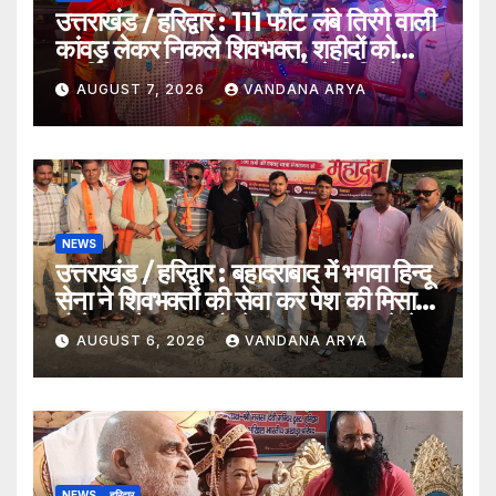
उत्तराखंड / हरिद्वार : 111 फीट लंबे तिरंगे वाली
कांवड़ लेकर निकले शिवभक्त, शहीदों को
समर्पित अनूठी आस्था यात्रा_देखे विडिओ !!
AUGUST 7, 2026
VANDANA ARYA
NEWS
उत्तराखंड / हरिद्वार : बहादराबाद में भगवा हिन्दू
सेना ने शिवभक्तों की सेवा कर पेश की मिसाल,
भोलेनाथ के जयकारों से गूंजा वातावरण_देखे
AUGUST 6, 2026
VANDANA ARYA
विडिओ !!
NEWS
हरिद्वार