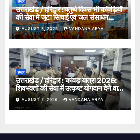
हरिद्वार
उत्तराखंड / हरिद्वार :चतुर्थ दिवस भी कांवड़ियों
की सेवा में जुटा सिंचाई एवं जल संसाधन
विभाग…
AUGUST 8, 2026
VANDANA ARYA
हरिद्वार
उत्तराखंड / हरिद्वार : कांवड़ यात्रा 2026:
शिवभक्तों की सेवा में उत्कृष्ट योगदान देने वाले
एक एसपीओ और दो ट्रैफिक वालंटियर्स
AUGUST 7, 2026
VANDANA ARYA
सम्मानित, एसपी देहात ने किया सम्मानित_देखे
विडिओ !!