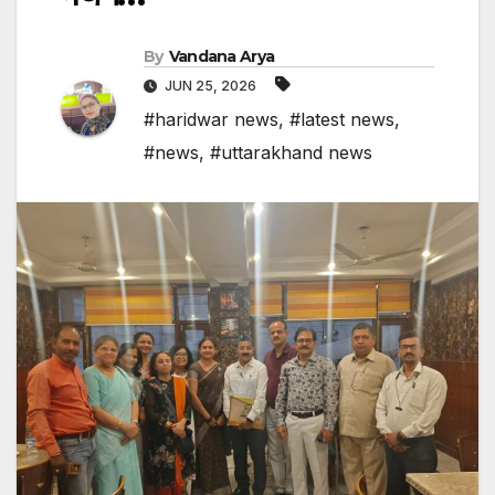
By
Vandana Arya
JUN 25, 2026
#haridwar news
,
#latest news
,
#news
,
#uttarakhand news