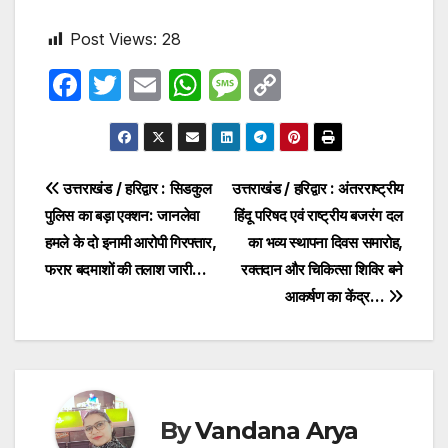
Post Views:
28
F
T
E
W
M
C
a
w
m
h
e
o
c
itt
ail
at
s
p
e
er
s
s
y
Post
उत्तराखंड / हरिद्वार : सिडकुल
उत्तराखंड / हरिद्वार : अंतरराष्ट्रीय
b
A
a
Li
पुलिस का बड़ा एक्शन: जानलेवा
हिंदू परिषद एवं राष्ट्रीय बजरंग दल
navigation
o
p
g
n
हमले के दो इनामी आरोपी गिरफ्तार,
का भव्य स्थापना दिवस समारोह,
o
p
e
k
फरार बदमाशों की तलाश जारी…
रक्तदान और चिकित्सा शिविर बने
आकर्षण का केंद्र…
k
By
Vandana Arya