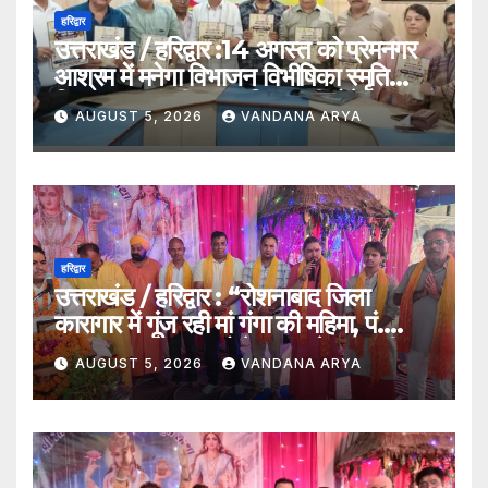
हरिद्वार
उत्तराखंड / हरिद्वार :14 अगस्त को प्रेमनगर
आश्रम में मनेगा विभाजन विभीषिका स्मृति
दिवस, मुख्यमंत्री पुष्कर सिंह धामी होंगे मुख्य
AUGUST 5, 2026
VANDANA ARYA
अतिथि_देखे विडिओ !!
हरिद्वार
उत्तराखंड / हरिद्वार : “रोशनाबाद जिला
कारागार में गूंज रही मां गंगा की महिमा, पं.
संजय कृष्ण महाराज बोले – गंगा केवल नदी
AUGUST 5, 2026
VANDANA ARYA
नहीं, समस्त सृष्टि की जननी हैं”…