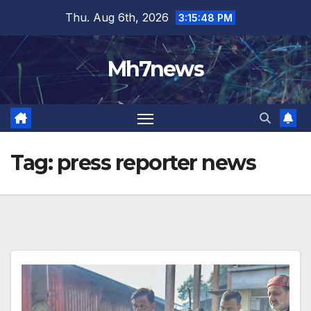
Skip
content
Thu. Aug 6th, 2026
3:15:49 PM
to
content
Mh7news
Tag:
press reporter news