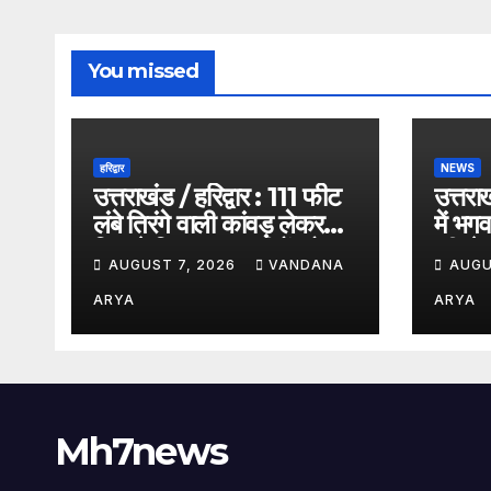
You missed
हरिद्वार
NEWS
उत्तराखंड / हरिद्वार : 111 फीट
उत्तराख
लंबे तिरंगे वाली कांवड़ लेकर
में भगव
निकले शिवभक्त, शहीदों को
की से
AUGUST 7, 2026
VANDANA
AUGU
समर्पित अनूठी आस्था
भोलेना
यात्रा_देखे विडिओ !!
वाताव
ARYA
ARYA
Mh7news