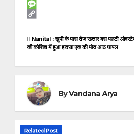
e
i
m
W
b
t
a
h
M
o
t
i
a
e
C
o
e
l
t
s
o
Post
Nanital : खुपी के पास तेज रफ़्तार बस पलटी ओवरट
k
r
s
s
p
की कोशिश में हुआ हादसा एक की मोत आठ घायल
navigation
A
a
y
p
g
L
p
e
i
n
k
By
Vandana Arya
Related Post