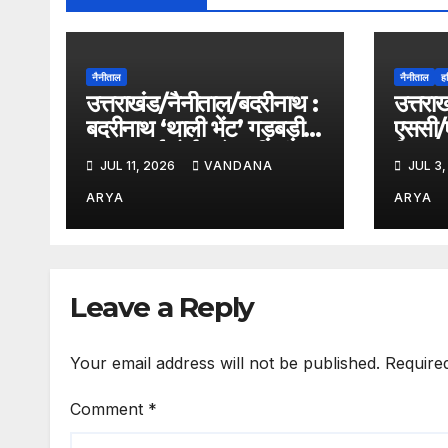
नैनीताल
नैनीताल
हर
उत्तराखंड/नैनीताल/बदरीनाथ :
उत्तराख
बदरीनाथ ‘थाली भेंट’ गड़बड़ी
एससी/एस
मामला हाईकोर्ट पहुँचा, निलंबन
विधायक
JUL 11, 2026
VANDANA
JUL 3,
और FIR पर रोक की मांग;
को हाईक
सरकार से मांगा जवाब !!
गिरफ्त
ARYA
ARYA
वापस
Leave a Reply
Your email address will not be published.
Require
Comment
*