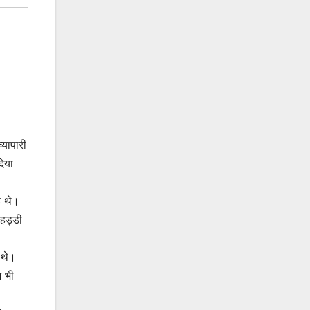
्यापारी
िया
े थे।
 हड्डी
 थे।
ज भी