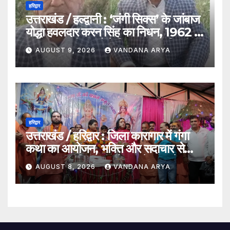
हरिद्वार
उत्तराखंड / हल्द्वानी : ‘जंगी सिक्स’ के जांबाज
योद्धा हवलदार करन सिंह का निधन, 1962 से
1971 तक तीन युद्धों में निभाया मातृभूमि की
AUGUST 9, 2026
VANDANA ARYA
रक्षा का फर्ज…
हरिद्वार
उत्तराखंड / हरिद्वार : जिला कारागार में गंगा
कथा का आयोजन, भक्ति और सदाचार से
सकारात्मक जीवन की ओर बढ़ने का संदेश…
AUGUST 8, 2026
VANDANA ARYA