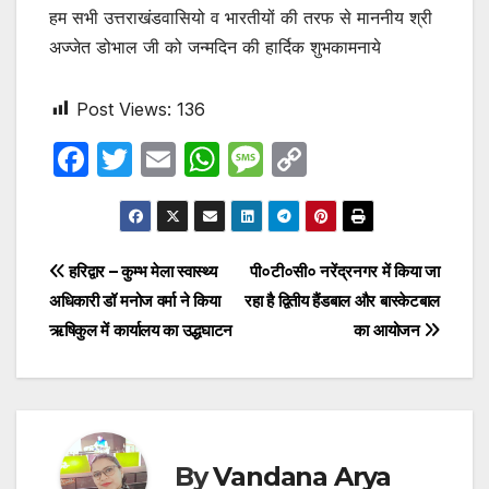
हम सभी उत्तराखंडवासियो व भारतीयों की तरफ से माननीय श्री
अज्जेत डोभाल जी को जन्मदिन की हार्दिक शुभकामनाये
Post Views:
136
F
T
E
W
M
C
a
w
m
h
e
o
c
itt
ail
at
s
p
e
er
s
s
y
Post
हरिद्वार – कुम्भ मेला स्वास्थ्य
पी०टी०सी० नरेंद्रनगर में किया जा
b
A
a
Li
अधिकारी डॉ मनोज वर्मा ने किया
रहा है द्वितीय हैंडबाल और बास्केटबाल
navigation
o
p
g
n
ऋषिकुल में कार्यालय का उद्धघाटन
का आयोजन
o
p
e
k
k
By
Vandana Arya