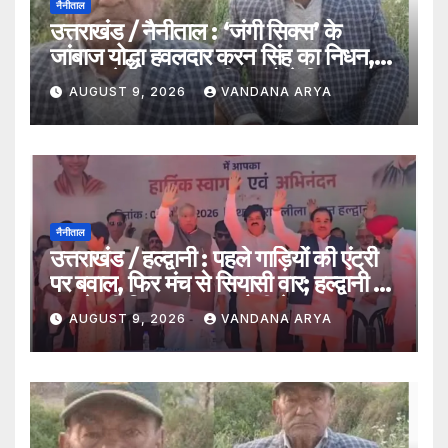
नैनीताल
उत्तराखंड / नैनीताल : ‘जंगी सिक्स’ के
जांबाज योद्धा हवलदार करन सिंह का निधन,
1962 से 1971 तक तीन युद्धों में निभाया
AUGUST 9, 2026
VANDANA ARYA
मातृभूमि की रक्षा का फर्ज…
नैनीताल
उत्तराखंड / हल्द्वानी : पहले गाड़ियों की एंट्री
पर बवाल, फिर मंच से सियासी वार; हल्द्वानी में
खड़गे की विजय शंखनाद रैली ने गरमाया
AUGUST 9, 2026
VANDANA ARYA
माहौल…