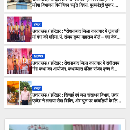
मनेगा विभाजन विभीषिका स्मृति दिवस, मुख्यमंत्री पुष्कर सिंह
धामी होंगे मुख्य अतिथि_देखे विडिओ !!
हरिद्वार
उत्तराखंड / हरिद्वार : “रोशनाबाद जिला कारागार में गूंज रही
मां गंगा की महिमा, पं. संजय कृष्ण महाराज बोले – गंगा केवल
नदी नहीं, समस्त सृष्टि की जननी हैं”…
NEWS
उत्तराखंड / हरिद्वार : रोशनाबाद जिला कारागार में संगीतमय
गंगा कथा का आयोजन, कथाव्यास पंडित संजय कृष्ण ने
गंगोत्री से गंगासागर तक के तीर्थों का बताया आध्यात्मिक
महत्व…
हरिद्वार
उत्तराखंड / हरिद्वार : सिंचाई एवं जल संसाधन विभाग, उत्तर
प्रदेश ने लगाया सेवा शिविर, ओम पुल पर कांवड़ियों के लिए
भोजन, जलपान और चिकित्सा की विशेष व्यवस्था_ देखे
विडिओ !!